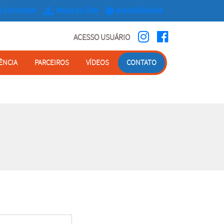
Contraste
Mapa do Site
Acessibilidade
bilitar
Instagram:
Facebook:
ACESSO USUÁRIO
Redes Sociais:
ÊNCIA
PARCEIROS
VÍDEOS
CONTATO